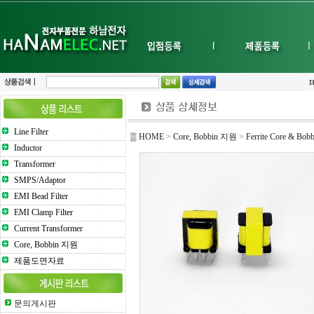
Line Filter
▒ HOME
>
Core, Bobbin 지원
>
Ferrite Core & Bobb
Inductor
Transformer
SMPS/Adaptor
EMI Bead Filter
EMI Clamp Filter
Current Transformer
Core, Bobbin 지원
제품도면자료
문의게시판