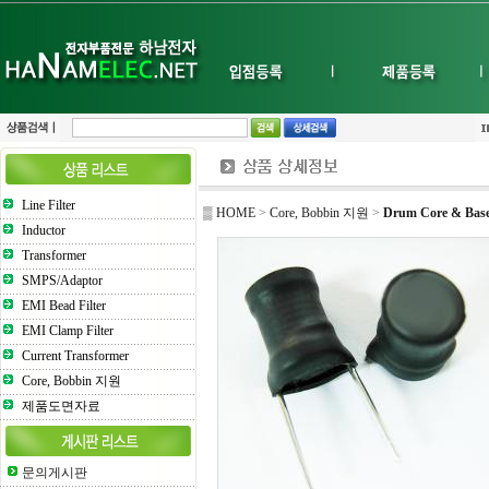
Line Filter
▒ HOME
>
Core, Bobbin 지원
>
Drum Core & Bas
Inductor
Transformer
SMPS/Adaptor
EMI Bead Filter
EMI Clamp Filter
Current Transformer
Core, Bobbin 지원
제품도면자료
문의게시판