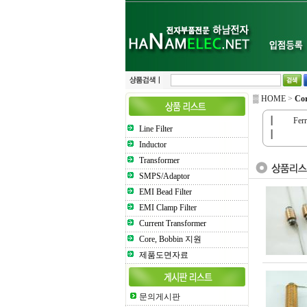
▒ HOME
>
Co
┃
Fer
Line Filter
┃
Inductor
Transformer
SMPS/Adaptor
EMI Bead Filter
EMI Clamp Filter
Current Transformer
Core, Bobbin 지원
제품도면자료
문의게시판