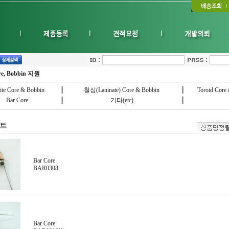
re, Bobbin 지원
rite Core & Bobbin
┃
철심(Laninate) Core & Bobbin
┃
Toroid Core
Bar Core
┃
기타(etc)
┃
Bar Core
BAR0308
Bar Core