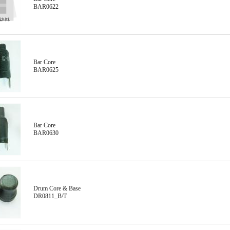
BAR0622
Bar Core
BAR0625
Bar Core
BAR0630
Drum Core & Base
DR0811_B/T